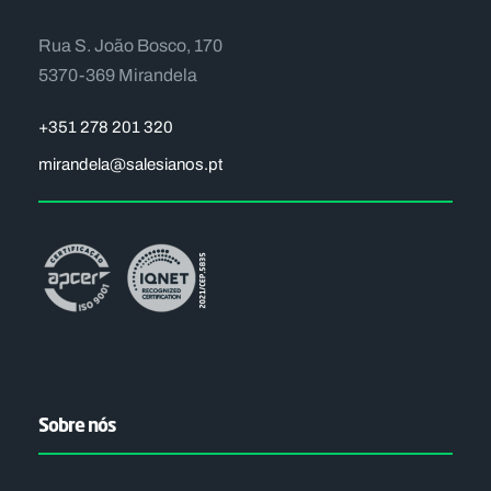
Rua S. João Bosco, 170
5370-369 Mirandela
+351 278 201 320
mirandela@salesianos.pt
Sobre nós