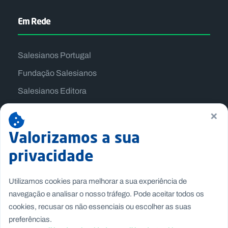
Em Rede
Salesianos Portugal
Fundação Salesianos
Salesianos Editora
Família Salesiana
×
Missão Dom Bosco
Valorizamos a sua
Jogos Nacionais Salesianos
privacidade
Utilizamos cookies para melhorar a sua experiência de
navegação e analisar o nosso tráfego. Pode aceitar todos os
cookies, recusar os não essenciais ou escolher as suas
preferências.