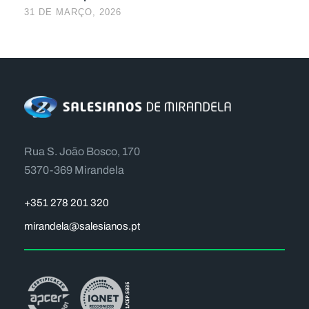
31 DE MARÇO, 2026
Rua S. João Bosco, 170
5370-369 Mirandela
+351 278 201 320
mirandela@salesianos.pt